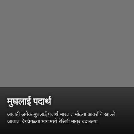
मुघलाई पदार्थ
आजही अनेक मुघलाई पदार्थ भारतात मोठ्या आवडीने खाल्ले
जातात. वेगवेगळ्या भागांमध्ये रेसिपी मात्र बदलल्या.