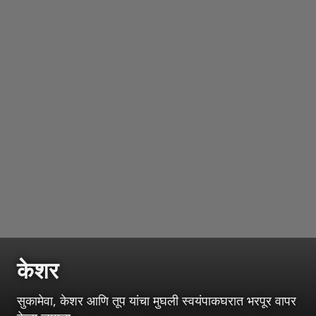
केशर
सुकामेवा, केशर आणि तूप यांचा मुघली स्वयंपाकघरात भरपूर वापर