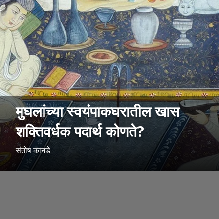
मुघलांच्या स्वयंपाकघरातील खास
शक्तिवर्धक पदार्थ कोणते?
संतोष कानडे