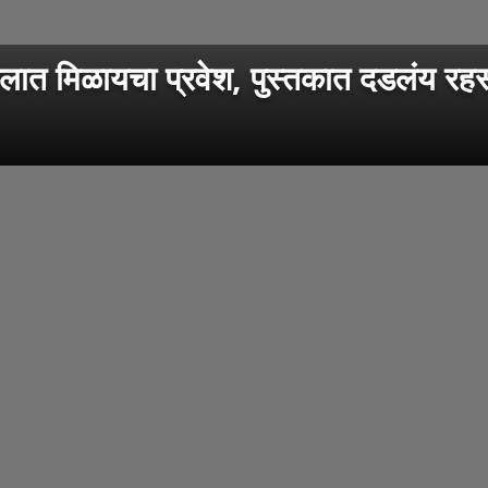
महालात मिळायचा प्रवेश, पुस्तकात दडलंय रहस