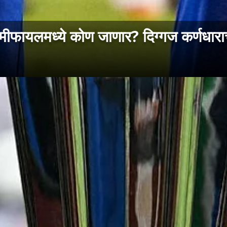
ायलमध्ये कोण जाणार? दिग्गज कर्णधाराच