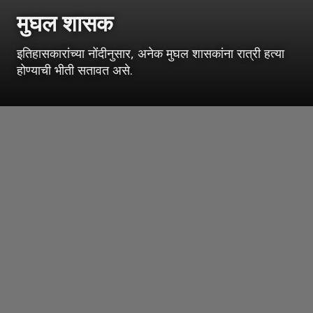
मुघल शासक
इतिहासकारांच्या नोंदीनुसार, अनेक मुघल शासकांना रात्री हत्या
होण्याची भीती सतावत असे.