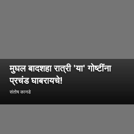
मुघल बादशहा रात्री 'या' गोष्टींना
प्रचंड घाबरायचे!
संतोष कानडे