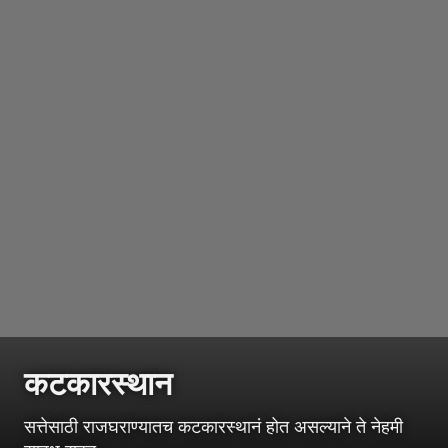
कटकारस्थान
सत्तेसाठी राजघराण्यातच कटकारस्थानं होत असल्याने ते नेहमी