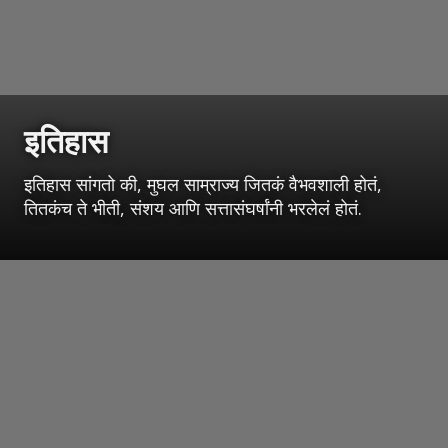
इतिहास
इतिहास सांगतो की, मुघल साम्राज्य जितकं वैभवशाली होतं,
तितकंच ते भीती, संशय आणि सत्तासंघर्षांनी भरलेलं होतं.