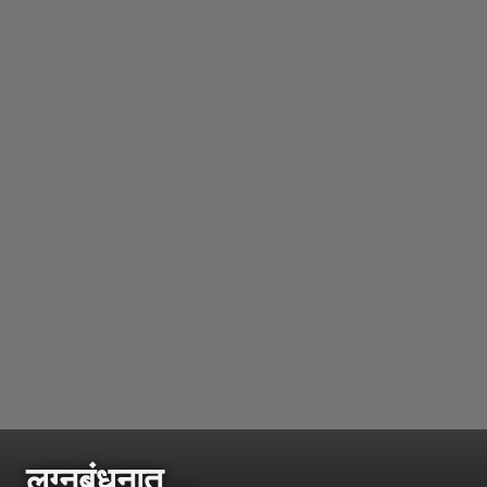
लग्नबंधनात...