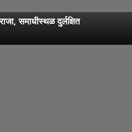
ाजा, समाधीस्थळ दुर्लक्षित