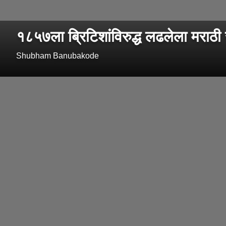
१८५७ला ब्रिटिशांविरुद्ध लढलेला मराठी र
Shubham Banubakode