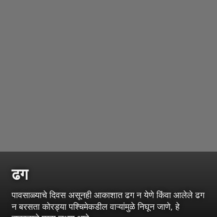
ढग
पावसाळ्याचे दिवस असूनही आकाशात ढग न येणे किंवा आलेले ढग
न बरसता कोरड्या पश्चिमेकडील वाऱ्यांमुळे निघून जाणे, हे