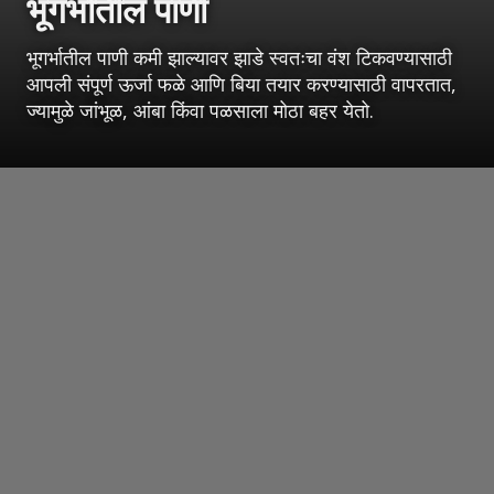
भूगर्भातील पाणी
भूगर्भातील पाणी कमी झाल्यावर झाडे स्वतःचा वंश टिकवण्यासाठी
आपली संपूर्ण ऊर्जा फळे आणि बिया तयार करण्यासाठी वापरतात,
ज्यामुळे जांभूळ, आंबा किंवा पळसाला मोठा बहर येतो.