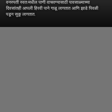
वनस्पती स्वतःमधील पाणी वाचवण्यासाठी पावसाळ्याच्या
दिवसांतही आपली हिरवी पाने गाळू लागतात आणि झाडे पिवळी
पडून सुकू लागतात.