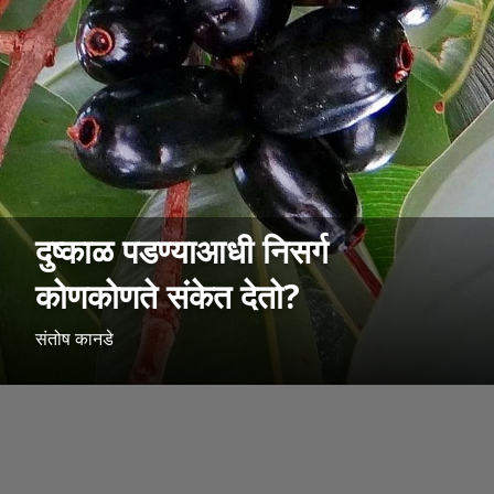
दुष्काळ पडण्याआधी निसर्ग
कोणकोणते संकेत देतो?
संतोष कानडे