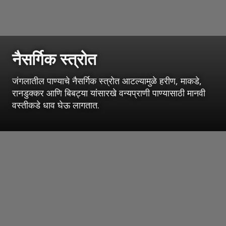
नैसर्गिक स्त्रोत
जंगलातील पाण्याचे नैसर्गिक स्त्रोत आटल्यामुळे हरीण, माकडे,
रानडुक्कर आणि बिबट्या यांसारखे वन्यप्राणी पाण्यासाठी मानवी
वस्तीकडे धाव घेऊ लागतात.