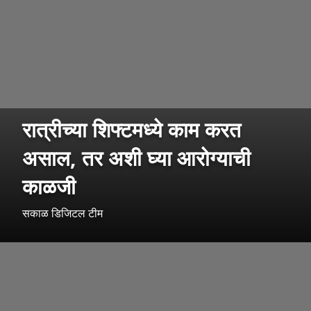
रात्रीच्या शिफ्टमध्ये काम करत
असाल, तर अशी घ्या आरोग्याची
काळजी
सकाळ डिजिटल टीम