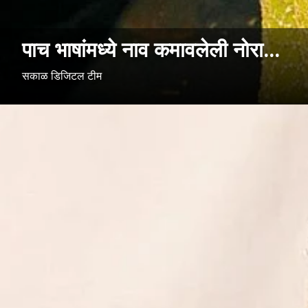
पाच भाषांमध्ये नाव कमावलेली नोरा...
सकाळ डिजिटल टीम