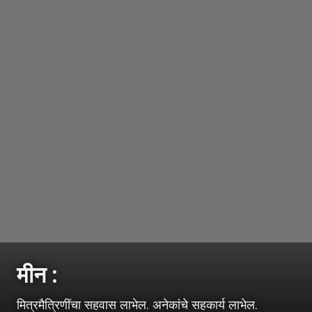
मीन :
मित्रमैत्रिणींचा सहवास लाभेल. अनेकांचे सहकार्य लाभेल.