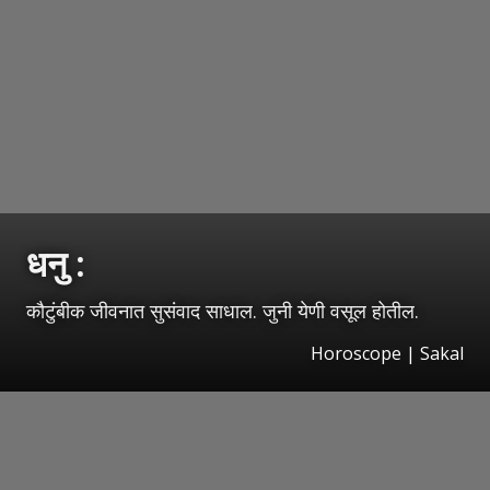
धनु :
कौटुंबीक जीवनात सुसंवाद साधाल. जुनी येणी वसूल होतील.
Horoscope
|
Sakal