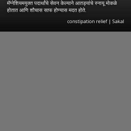
मॅग्नेशियमयुक्त पदार्थांचे सेवन केल्याने आतड्यांचे स्नायू मोकळे
होतात आणि शौचास साफ होण्यास मदत होते.
constipation relief
|
Sakal