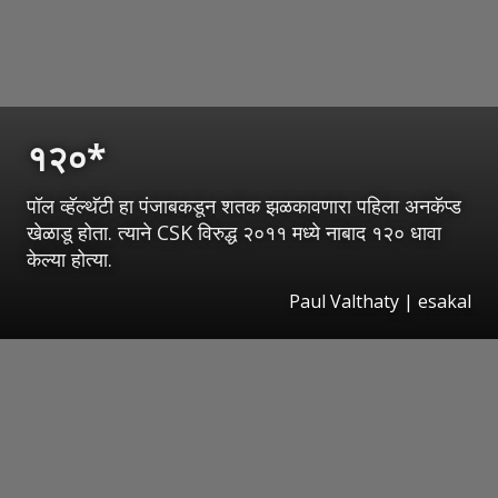
१२०*
पॉल व्हॅल्थॅटी हा पंजाबकडून शतक झळकावणारा पहिला अनकॅप्ड
खेळाडू होता. त्याने CSK विरुद्ध २०११ मध्ये नाबाद १२० धावा
केल्या होत्या.
Paul Valthaty | esakal