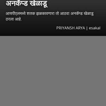
अनकॅप्ड खेळाडू
आयपीएलमध्ये शतक झळकावणारा तो आठवा अनकॅप्ड खेळाडू
ठरला आहे.
PRIYANSH ARYA | esakal