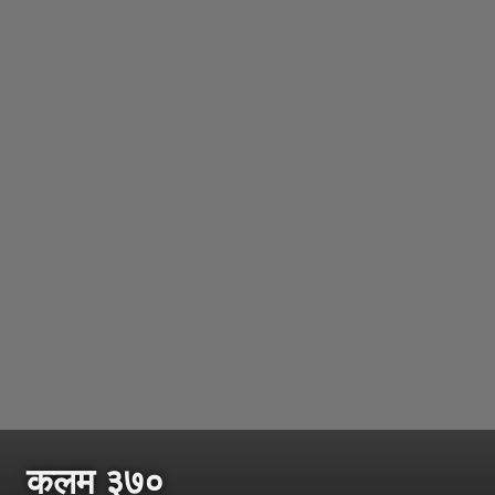
कलम ३७०