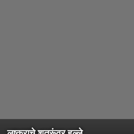
लष्कराचे शत्रूंवर हल्ले