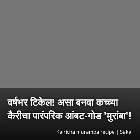
वर्षभर टिकेल! असा बनवा कच्च्या
कैरीचा पारंपरिक आंबट-गोड 'मुरांबा'!
Kairicha muramba recipe
|
Sakal