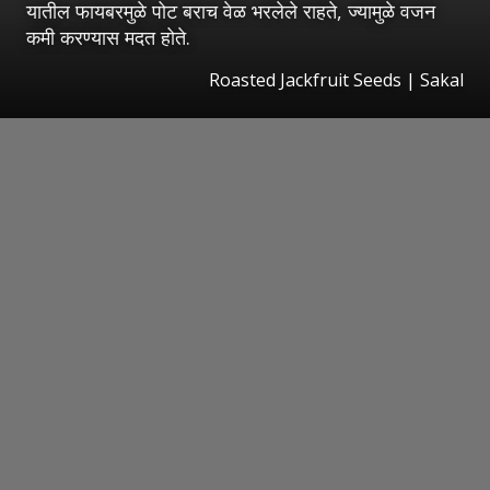
यातील फायबरमुळे पोट बराच वेळ भरलेले राहते, ज्यामुळे वजन
कमी करण्यास मदत होते.
Roasted Jackfruit Seeds
|
Sakal