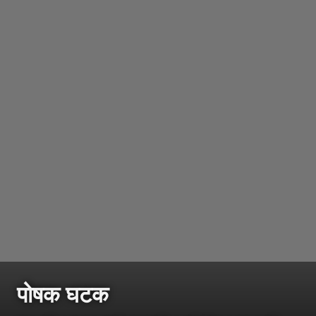
पोषक घटक