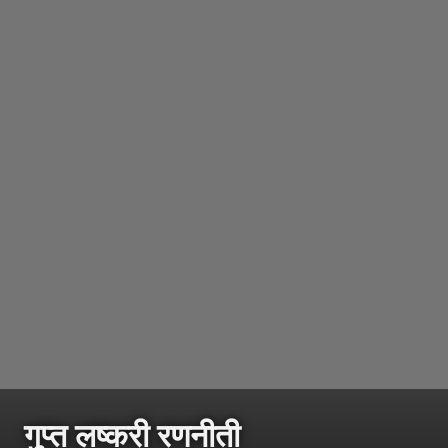
गुप्त लष्करी रणनीती