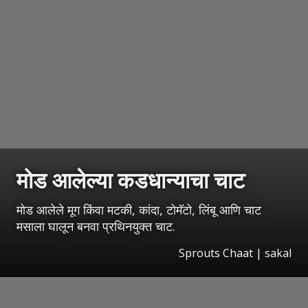
मोड आलेल्या कडधान्याचा चाट
मोड आलेले मूग किंवा मटकी, कांदा, टोमॅटो, लिंबू आणि चाट
मसाला घालून बनवा प्रथिनयुक्त चाट.
Sprouts Chaat
| sakal