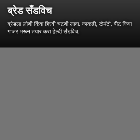
ब्रेड सँडविच
ब्रेडला लोणी किंवा हिरवी चटणी लावा. काकडी, टोमॅटो, बीट किंवा
गाजर भरून तयार करा हेल्दी सँडविच.