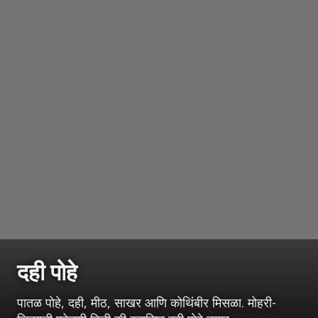
दही पोहे
पातळ पोहे, दही, मीठ, साखर आणि कोथिंबीर मिसळा. मोहरी-