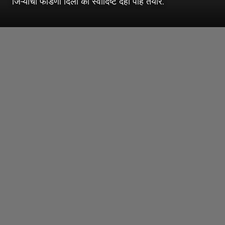
जिऱ्याची फोडणी दिली की स्वादिष्ट दही पोहे तयार.