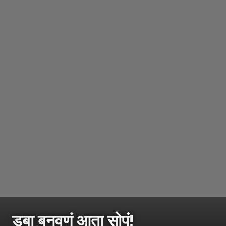
डबा बनवणं आता सोपं!