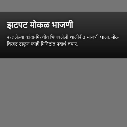
झटपट मोकळ भाजणी
परतलेल्या कांदा-मिरचीत भिजवलेली थालीपीठ भाजणी घाला. मीठ-
तिखट टाकून काही मिनिटांत पदार्थ तयार.