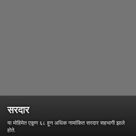
सरदार
या मोहिमेत एकूण ६८ हून अधिक नामांकित सरदार सहभागी झाले
होते.