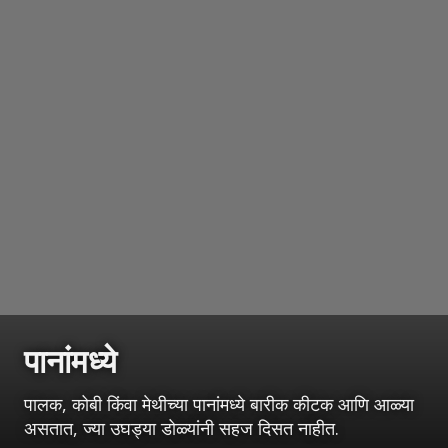
पानांमध्ये
पालक, कोबी किंवा मेथीच्या पानांमध्ये बारीक कीटक आणि आळ्या
असतात, ज्या उघड्या डोळ्यांनी सहज दिसत नाहीत.