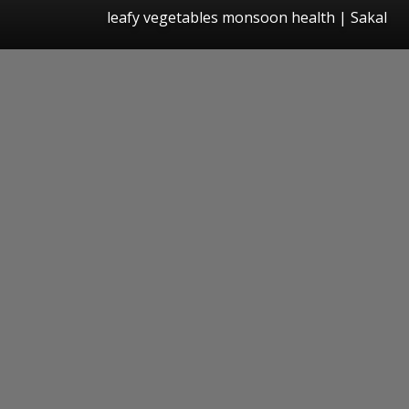
leafy vegetables monsoon health
|
Sakal