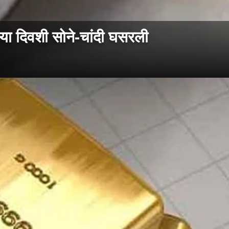
ा दिवशी सोने-चांदी घसरली