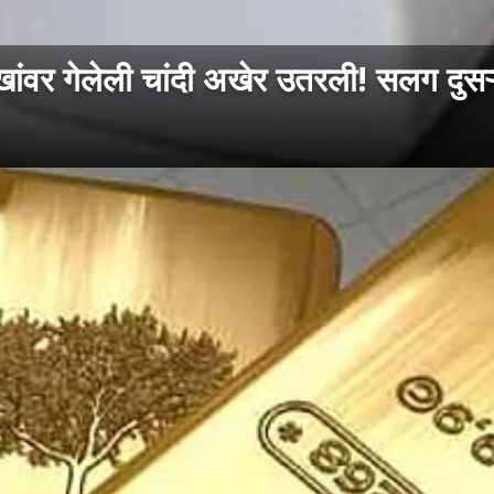
र गेलेली चांदी अखेर उतरली! सलग दुसऱ्य