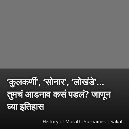
‘कुलकर्णी’, ‘सोनार’, ‘लोखंडे’...
तुमचं आडनाव कसं पडलं? जाणून
घ्या इतिहास
History of Marathi Surnames
|
Sakal