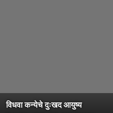
विधवा कन्येचे दुःखद आयुष्य