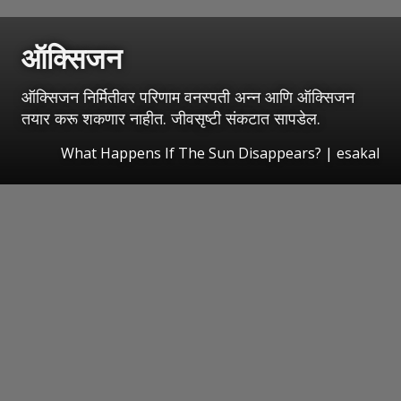
ऑक्सिजन
ऑक्सिजन निर्मितीवर परिणाम वनस्पती अन्न आणि ऑक्सिजन
तयार करू शकणार नाहीत. जीवसृष्टी संकटात सापडेल.
What Happens If The Sun Disappears?
|
esakal