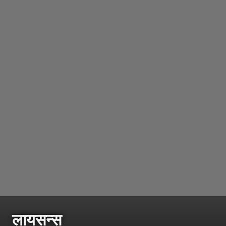
लायसन्स