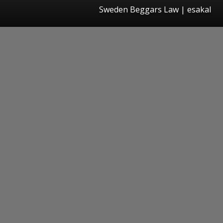
Sweden Beggars Law
|
esakal