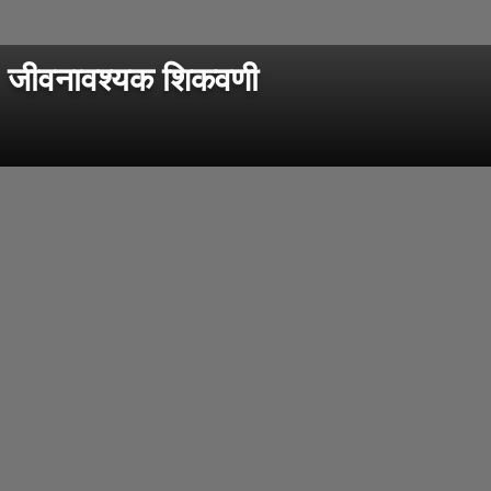
' जीवनावश्यक शिकवणी