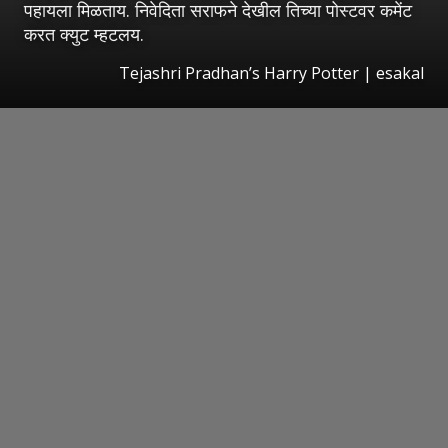
पहायला मिळताय. निवेदिता सराफने देखील तिच्या पोस्टवर कमेंट
करत क्युट म्हटलय.
Tejashri Pradhan’s Harry Potter
|
esakal