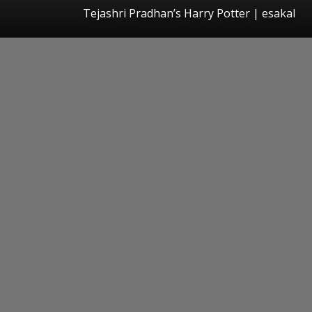
Tejashri Pradhan’s Harry Potter
|
esakal