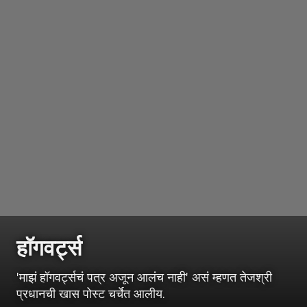
हॉगवर्ट्स
'माझं हॉगवर्ट्सचं पत्र अजून आलंच नाही' असं म्हणत तेजश्री
प्रधानची खास पोस्ट चर्चेत आलीय.