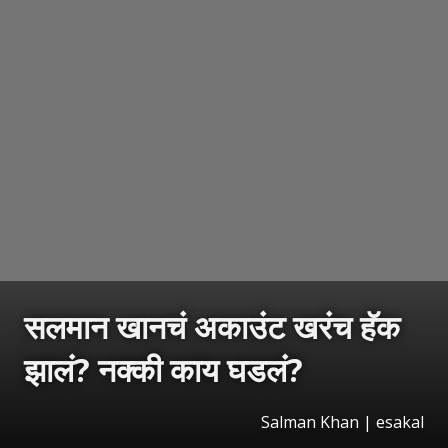
सलमान खानचं अकाउंट खरंच हॅक
झालं? नक्की काय घडलं?
Salman Khan
|
esakal