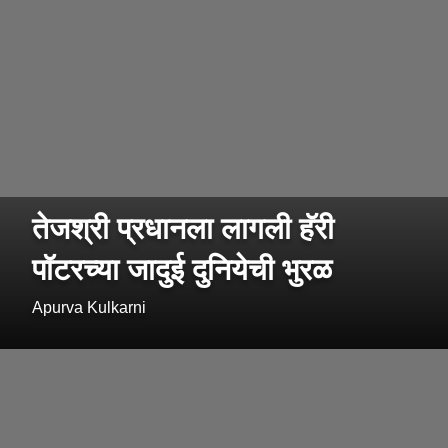
तेजश्री प्रधानला लागली हॅरी
पॉटरच्या जादुई दुनियेची भुरळ
Apurva Kulkarni