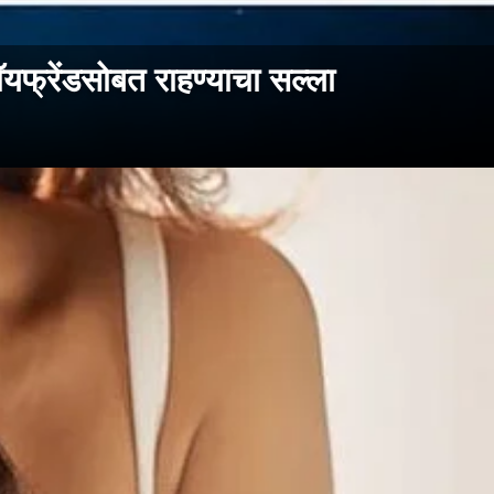
ॉयफ्रेंडसोबत राहण्याचा सल्ला