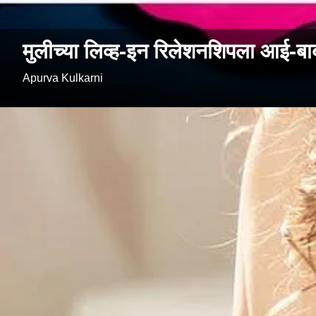
मुलीच्या लिव्ह-इन रिलेशनशिपला आई-बाबा
Apurva Kulkarni