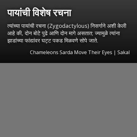
पायांची विशेष रचना
त्यांच्या पायांची रचना (Zygodactylous) निसर्गाने अशी केली
आहे की, दोन बोटे पुढे आणि दोन मागे असतात; ज्यामुळे त्यांना
झाडांच्या फांद्यांवर घट्ट पकड मिळवणे सोपे जाते.
Chameleons Sarda Move Their Eyes
|
Sakal