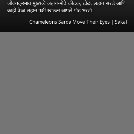
जीवनक्रमात मुख्यत्वे लहान-मोठे कीटक, टोळ, लहान सरडे आणि
काही वेळा लहान पक्षी खाऊन आपले पोट भरतो.
Chameleons Sarda Move Their Eyes
|
Sakal