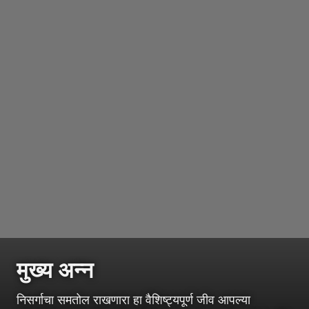
मुख्य अन्न
निसर्गाचा समतोल राखणारा हा वैशिष्ट्यपूर्ण जीव आपल्या