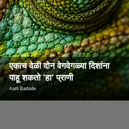
एकाच वेळी दोन वेगवेगळ्या दिशांना
पाहू शकतो 'हा' प्राणी
Aarti Badade