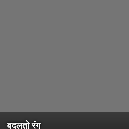
बदलतो रंग