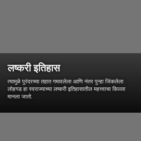
लष्करी इतिहास
त्यामुळे पुरंदरच्या तहात गमावलेला आणि नंतर पुन्हा जिंकलेला
लोहगड हा स्वराज्याच्या लष्करी इतिहासातील महत्त्वाचा किल्ला
मानला जातो.