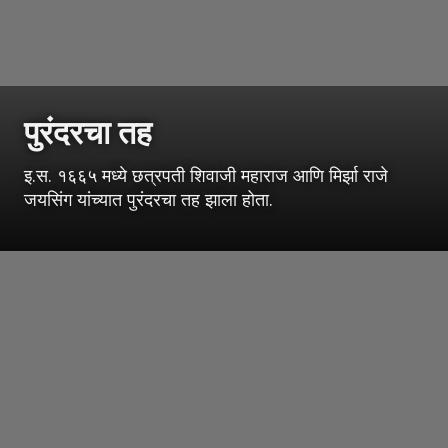
पुरंदरचा तह
इ.स. १६६५ मध्ये छत्रपती शिवाजी महाराज आणि मिर्झा राजे
जयसिंग यांच्यात पुरंदरचा तह झाला होता.