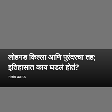
लोहगड किल्ला आणि पुरंदरचा तह;
इतिहासात काय घडलं होतं?
संतोष कानडे