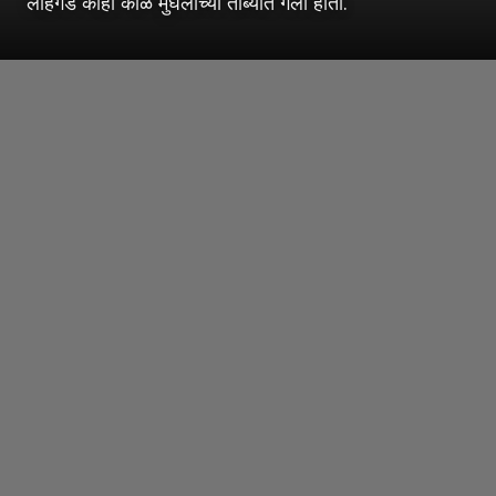
लोहगड काही काळ मुघलांच्या ताब्यात गेला होता.