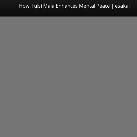
How Tulsi Mala Enhances Mental Peace
|
esakal