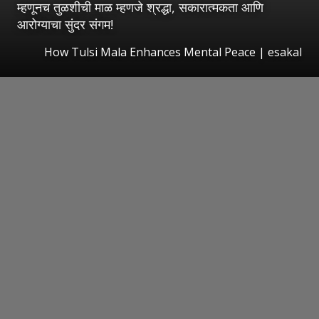
म्हणूनच तुळशीची माळ म्हणजे श्रद्धा, सकारात्मकता आणि
आरोग्याचा सुंदर संगम!
How Tulsi Mala Enhances Mental Peace
|
esakal