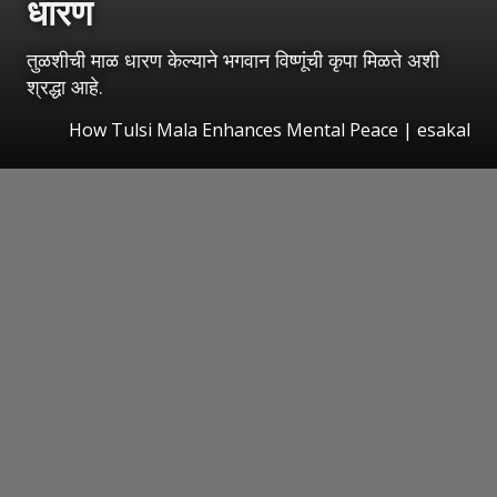
धारण
तुळशीची माळ धारण केल्याने भगवान विष्णूंची कृपा मिळते अशी
श्रद्धा आहे.
How Tulsi Mala Enhances Mental Peace
|
esakal