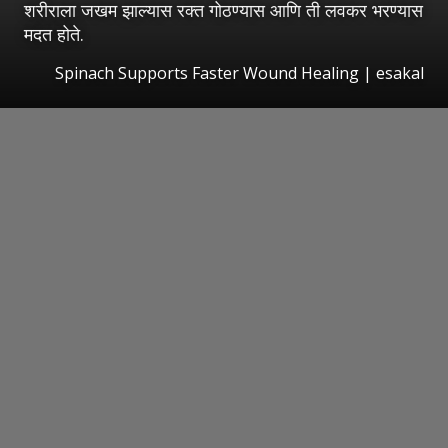
शरीराला जखम झाल्यास रक्त गोठण्यास आणि ती लवकर भरण्यास
मदत होते.
Spinach Supports Faster Wound Healing
|
esakal