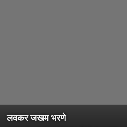
लवकर
जखम
भरणे