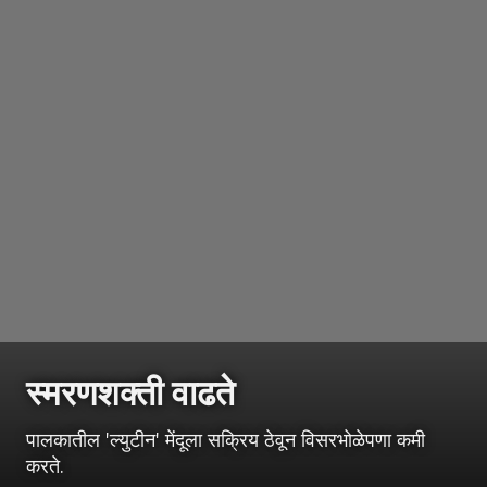
स्मरणशक्ती वाढते
पालकातील 'ल्युटीन' मेंदूला सक्रिय ठेवून विसरभोळेपणा कमी
करते.