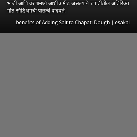
भाजी आणि वरणामध्ये आधीच मीठ असल्याने चपातीतील अतिरिक्त
मीठ सोडिअमची पातळी वाढवते.
benefits of Adding Salt to Chapati Dough
|
esakal