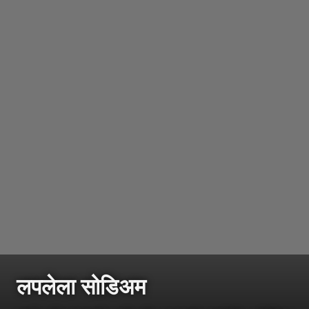
लपलेला सोडिअम