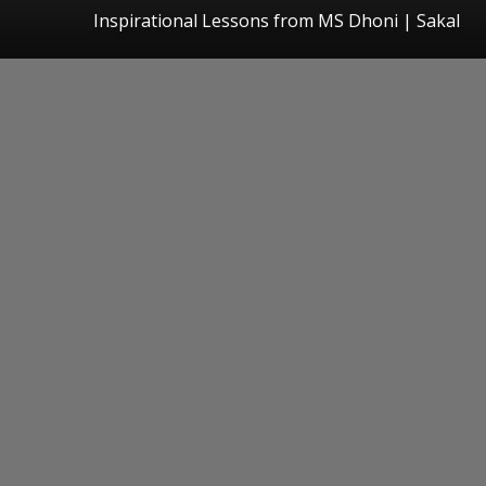
Inspirational Lessons from MS Dhoni
|
Sakal