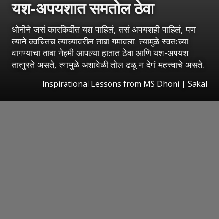
यश-अपयशात समतोल ठेवा
धोनीने जसं कारकि‍र्दीत यश पाहिलं, तसं अपयशही पाहिलं, पण
त्याने क्वचितच त्याच्यावरील ताबा गमावला. त्यामुळे स्वतःच्या
वागण्याचा ताबा नेहमी आपल्या हातात ठेवा आणि यश-अपयश
तात्पुरते असते, त्यामुळे अशावेळी तोल ढळू न देणं महत्त्वाचे असते.
Inspirational Lessons from MS Dhoni
|
Sakal