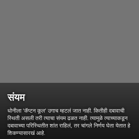
संयम
धोनीला 'कॅप्टन कूल' उगाच म्हटलं जात नाही. कितीही दबावाची
स्थिती असली तरी त्याचा संयम ढळत नाही. त्यामुळे त्याच्याकडून
दबावाच्या परिस्थितीत शांत राहिलं, तर चांगले निर्णय घेता येतात हे
शिकण्यासारखं आहे.