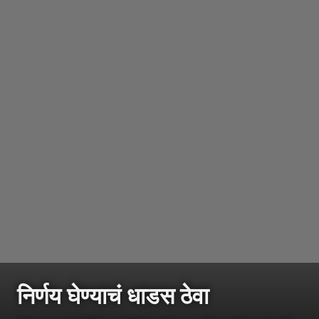
निर्णय घेण्याचं धाडस ठेवा