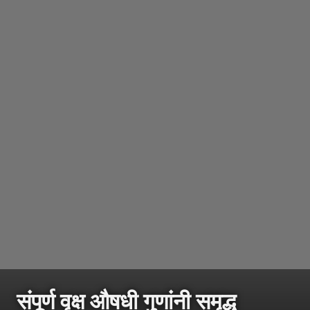
संपूर्ण वृक्ष औषधी गुणांनी समृद्ध