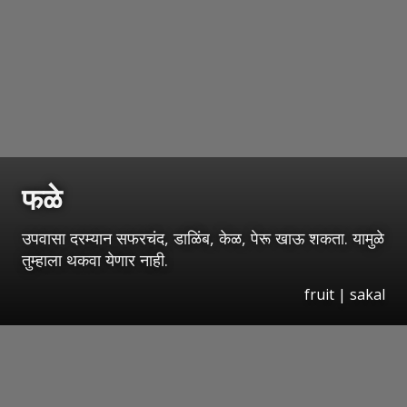
फळे
उपवासा दरम्यान सफरचंद, डाळिंब, केळ, पेरू खाऊ शकता. यामुळे
तुम्हाला थकवा येणार नाही.
fruit | sakal