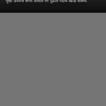
तुम्ही उपवास करत असाल तर पुढील पदार्थ खाऊ शकता.