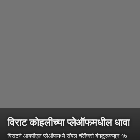
विराट कोहलीच्या प्लेऑफमधील धावा
विराटने आयपीएल प्लेऑफमध्ये रॉयल चॅलेंजर्स बंगळुरूकडून १७