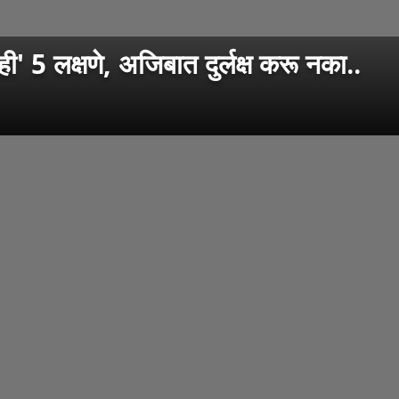
ी' 5 लक्षणे, अजिबात दुर्लक्ष करू नका..