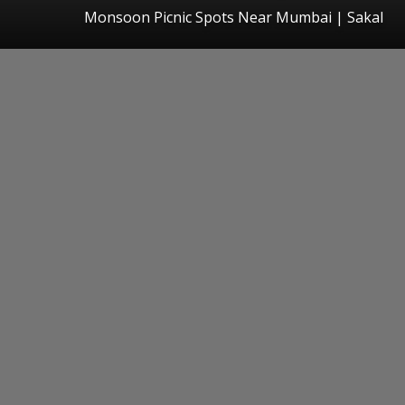
Monsoon Picnic Spots Near Mumbai
|
Sakal