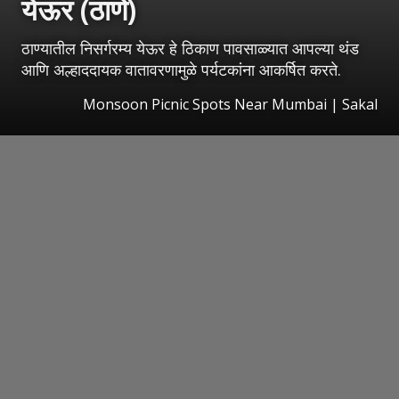
येऊर (ठाणे)
ठाण्यातील निसर्गरम्य येऊर हे ठिकाण पावसाळ्यात आपल्या थंड
आणि अल्हाददायक वातावरणामुळे पर्यटकांना आकर्षित करते.
Monsoon Picnic Spots Near Mumbai
|
Sakal