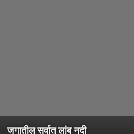
जगातील सर्वात लांब नदी