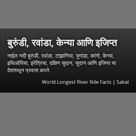
बुरुंडी, रवांडा, केन्या आणि इजिप्त
नाईल नदी बुरुंडी, रवांडा, टांझानिया, युगांडा, कांगो, केन्या,
इथिओपिया, इरेत्रिया, दक्षिण सुदान, सुदान आणि इजिप्त या
देशांमधून प्रवास करते.
World Longest River Nile Facts
|
Sakal