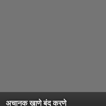
अचानक खाणे बंद करणे