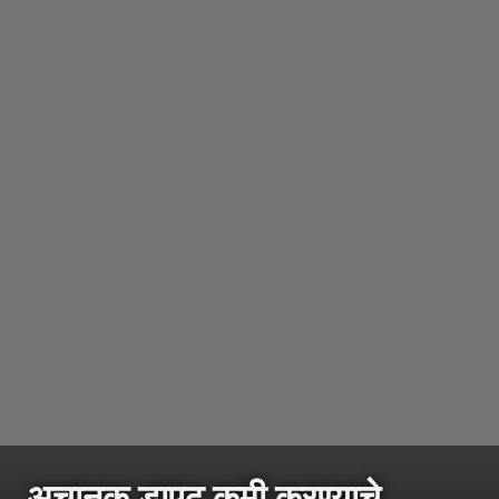
अचानक डाएट कमी करण्याचे