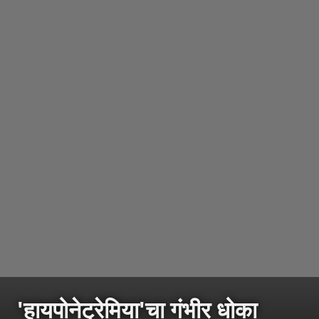
'हायपोनेट्रेमिया'चा गंभीर धोका