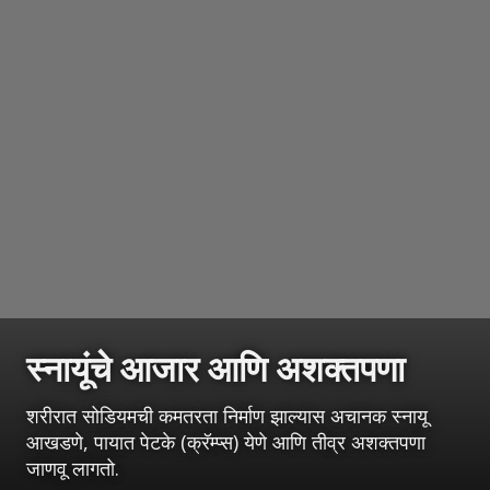
स्नायूंचे आजार आणि अशक्तपणा
शरीरात सोडियमची कमतरता निर्माण झाल्यास अचानक स्नायू
आखडणे, पायात पेटके (क्रॅम्प्स) येणे आणि तीव्र अशक्तपणा
जाणवू लागतो.