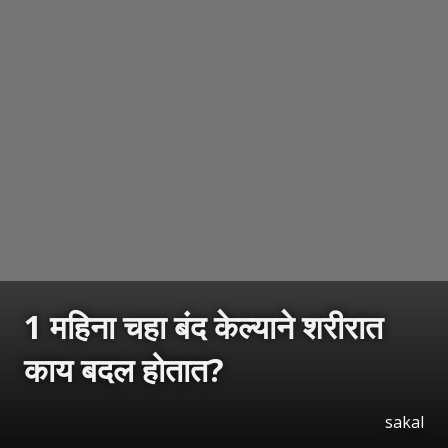
1 महिना चहा बंद केल्याने शरीरात
काय बदल होतात?
sakal