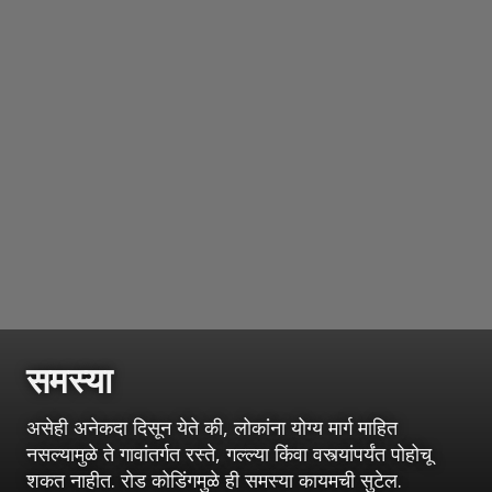
समस्या
असेही अनेकदा दिसून येते की, लोकांना योग्य मार्ग माहित
नसल्यामुळे ते गावांतर्गत रस्ते, गल्ल्या किंवा वस्त्यांपर्यंत पोहोचू
शकत नाहीत. रोड कोडिंगमुळे ही समस्या कायमची सुटेल.