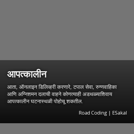
आपत्कालीन
आता, ऑनलाइन डिलिव्हरी करणारे, टपाल सेवा, रुग्णवाहिका
आणि अग्निशमन दलाची वाहने कोणत्याही अडथळ्याशिवाय
आपत्कालीन घटनास्थळी पोहोचू शकतील.
Road Coding
|
ESakal