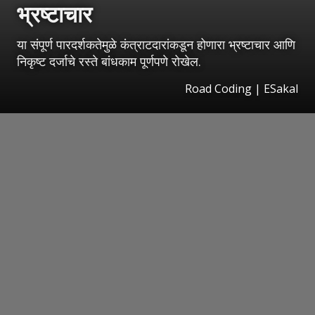
भ्रष्टाचार
या संपूर्ण पारदर्शकतेमुळे कंत्राटदारांकडून होणारा भ्रष्टाचार आणि
निकृष्ट दर्जाचे रस्ते बांधकाम पूर्णपणे रोखेल.
Road Coding
|
ESakal