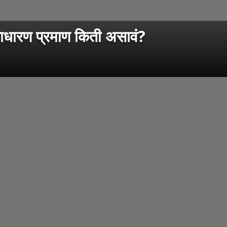
वसाधारण प्रमाण किती असावं?