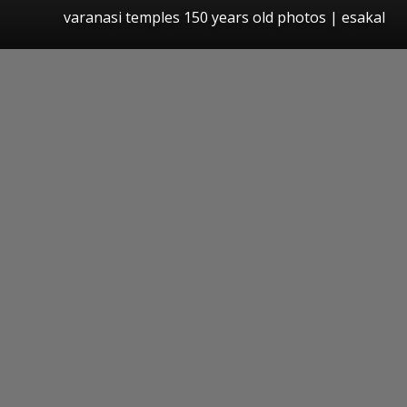
varanasi temples 150 years old photos
|
esakal