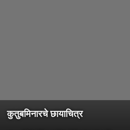
कुतुबमिनारचे छायाचित्र