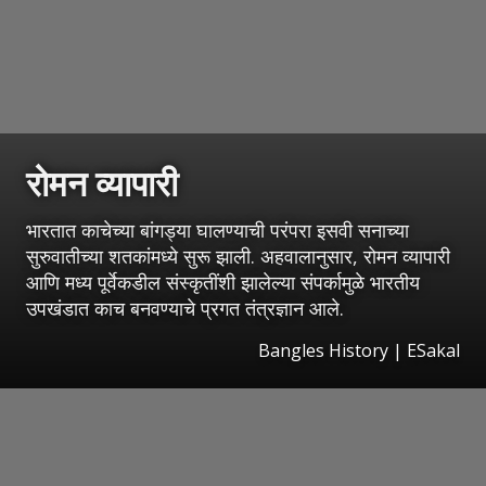
रोमन व्यापारी
भारतात काचेच्या बांगड्या घालण्याची परंपरा इसवी सनाच्या
सुरुवातीच्या शतकांमध्ये सुरू झाली. अहवालानुसार, रोमन व्यापारी
आणि मध्य पूर्वेकडील संस्कृतींशी झालेल्या संपर्कामुळे भारतीय
उपखंडात काच बनवण्याचे प्रगत तंत्रज्ञान आले.
Bangles History
|
ESakal