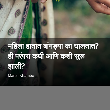
महिला हातात बांगड्या का घालतात?
ही परंपरा कधी आणि कशी सुरू
झाली?
Mansi Khambe