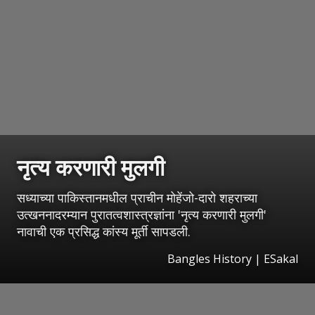
नृत्य करणारी मुलगी
सध्याच्या पाकिस्तानमधील प्राचीन मोहेंजो-दारो शहराच्या
उत्खननादरम्यान पुरातत्वशास्त्रज्ञांना 'नृत्य करणारी मुलगी'
नावाची एक प्रसिद्ध कांस्य मूर्ती सापडली.
Bangles History
|
ESakal