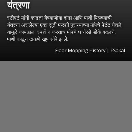
यंत्रणा
स्टीवर्ट यांनी काढता येण्याजोगा दांडा आणि पाणी पिळण्याची
यंत्रणा असलेल्या एका सुती फरशी पुसण्याच्या मॉपचे पेटंट घेतले.
यामुळे कापडाला स्पर्श न करताच मॉपचे घाणेरडे डोके बदलणे.
पाणी काढून टाकणे खूप सोपे झाले.
Floor Mopping History
|
ESakal