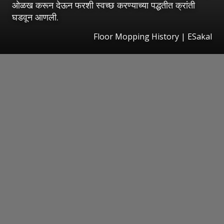
ओळख करून देऊन फरशी स्वच्छ करण्याच्या पद्धतीत क्रांती
घडवून आणली.
Floor Mopping History
|
ESakal