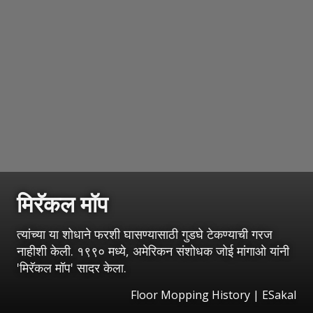
मिरॅकल मॉप
त्यांच्या या शोधाने फरशी घासण्यासाठी गुडघे टेकण्याची गरज
नाहीशी केली. १९९० मध्ये, अमेरिकन संशोधक जोई मांगाओ यांनी
'मिरॅकल मॉप' सादर केला.
Floor Mopping History
|
ESakal