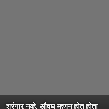
श्रृंगार नव्हे, औषध म्हणून होत होता