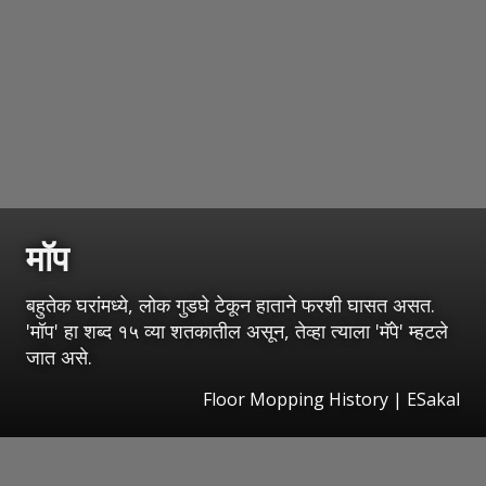
मॉप
बहुतेक घरांमध्ये, लोक गुडघे टेकून हाताने फरशी घासत असत.
'मॉप' हा शब्द १५ व्या शतकातील असून, तेव्हा त्याला 'मॅपे' म्हटले
जात असे.
Floor Mopping History
|
ESakal