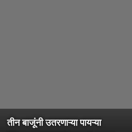
तीन बाजूंनी उतरणाऱ्या पायऱ्या