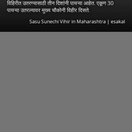
विहिरीत उतरण्यासाठी तीन दिशांनी पायऱ्या आहेत. एकूण 30
पायऱ्या उतरल्यावर मुख्य चौकोनी विहीर दिसते.
Sasu Sunechi Vihir in Maharashtra
|
esakal