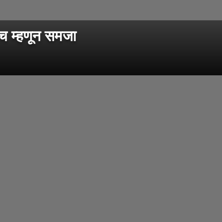
ाच म्हणून समजा