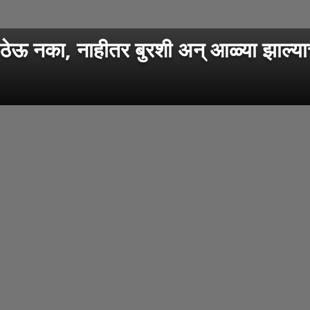
ये ठेऊ नका, नाहीतर बुरशी अन् आळ्या झाल्य