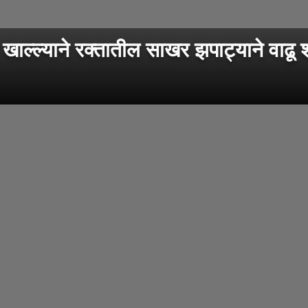
या खाल्ल्याने रक्तातील साखर झपाट्याने वाढू